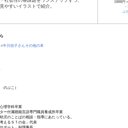
・社会性の各課題をワンステップずつ、
1000円
見やすいイラストで紹介。
ぶ
ら
○
中川信子さんその他の本
 のぶこ）
心理学科卒業
ター付属聴能言語専門職員養成所卒業
幼児のことばの相談・指導にあたっている。
考えるＳＴの会」代表
サポート」副理事長