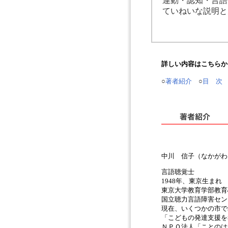
運動・認知・言語
ていねいな説明と
詳しい内容はこちらか
○
著者紹介
○
目 次
中川 信子（なかがわ
言語聴覚士
1948年、東京生まれ
東京大学教育学部教育
国立聴力言語障害セン
現在、いくつかの市で
「こどもの発達支援を
ＮＰＯ法人「ことのは