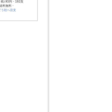
＋税/A5判・192頁

どう社へ注文