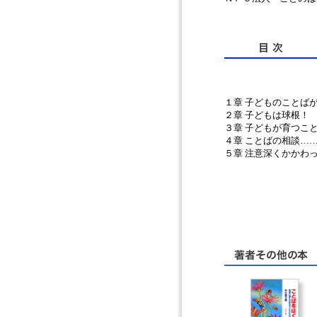
１章 子どものことば
２章 子どもは球根！
３章 子どもが育つこ
４章 ことばの相談…
５章 注意深くかかわ