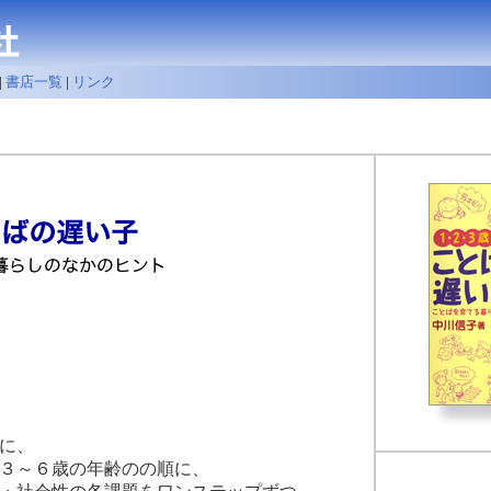
|
書店一覧
|
リンク
に、
３～６歳の年齢のの順に、