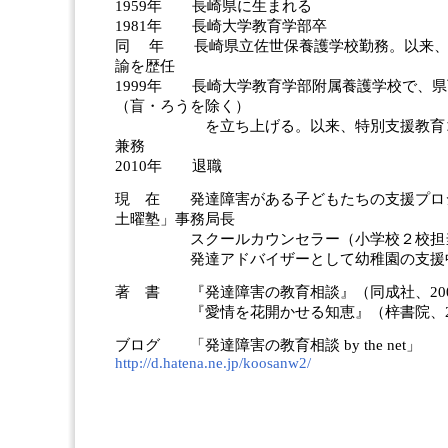
1959年 長崎県に生まれる
1981年 長崎大学教育学部卒
同 年 長崎県立佐世保養護学校勤務。以来、
諭を歴任
1999年 長崎大学教育学部附属養護学校で、
（盲・ろうを除く）
を立ち上げる。以来、特別支援教育コ
兼務
2010年 退職
現 在 発達障害がある子どもたちの支援プロ
土曜塾」事務局長
スクールカウンセラー（小学校２校担
発達アドバイザーとして幼稚園の支援
著 書 『発達障害の教育相談』（同成社、20
『愛情を花開かせる知恵』（梓書院、20
ブログ 「発達障害の教育相談 by the net」
http://d.hatena.ne.jp/koosanw2/