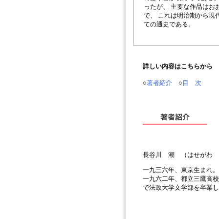
ったが、 主要な作品はお
で、 これは明治期から現
ての通史である。
詳しい内容はこちらから
○
著者紹介
○
目 次
長谷川 潮 （はせがわ 
一九三六年、東京生まれ。
一九六二年、都立三鷹高校
で法政大学文学部を卒業し