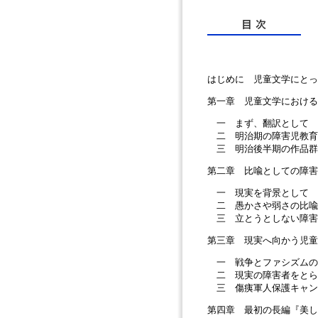
はじめに 児童文学にとっ
第一章 児童文学における
一 まず、翻訳として
二 明治期の障害児教育
三 明治後半期の作品群
第二章 比喩としての障
一 現実を背景として
二 愚かさや弱さの比喩
三 立とうとしない障害
第三章 現実へ向かう児
一 戦争とファシズムの
二 現実の障害者をとら
三 傷痍軍人保護キャン
第四章 最初の長編『美