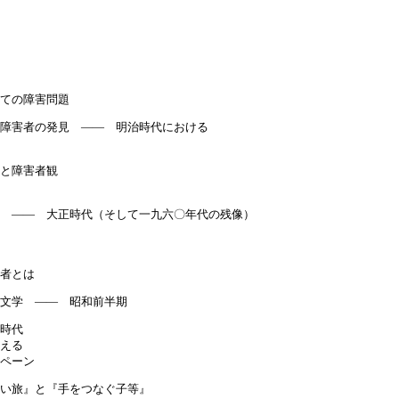
ての障害問題
障害者の発見 ―― 明治時代における
と障害者観
害 ―― 大正時代（そして一九六〇年代の残像）
者とは
童文学 ―― 昭和前半期
時代
える
ペーン
しい旅』と『手をつなぐ子等』