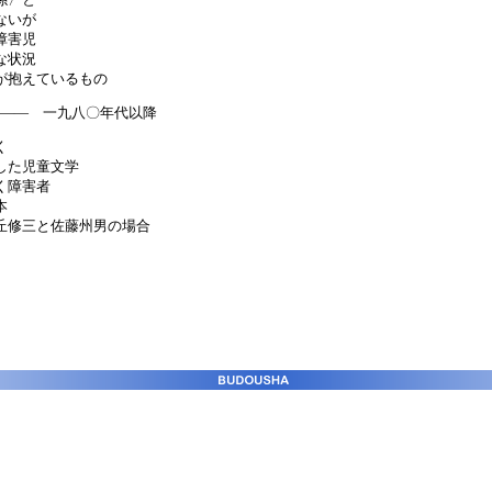
ないが
障害児
な状況
が抱えているもの
 ―― 一九八〇年代以降
く
した児童文学
く障害者
本
丘修三と佐藤州男の場合