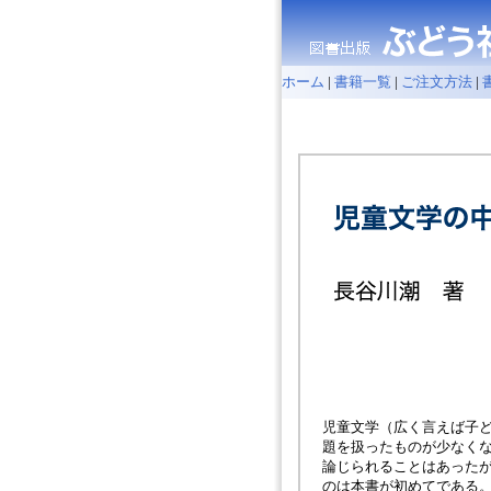
ホーム
|
書籍一覧
|
ご注文方法
|
児童文学（広く言えば子ど
題を扱ったものが少なくな
論じられることはあったが
のは本書が初めてである。