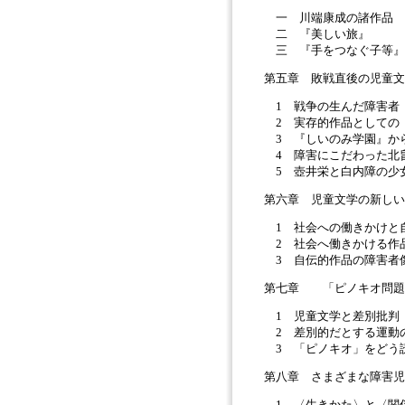
一 川端康成の諸作品
二 『美しい旅』
三 『手をつなぐ子等』
第五章 敗戦直後の児童
1 戦争の生んだ障害者
2 実存的作品としての
3 『しいのみ学園』か
4 障害にこだわった北
5 壺井栄と白内障の少
第六章 児童文学の新し
1 社会への働きかけと
2 社会へ働きかける作
3 自伝的作品の障害者
第七章 「ピノキオ問
1 児童文学と差別批判
2 差別的だとする運動
3 「ピノキオ」をどう
第八章 さまざまな障害
1 〈生きかた〉と〈関