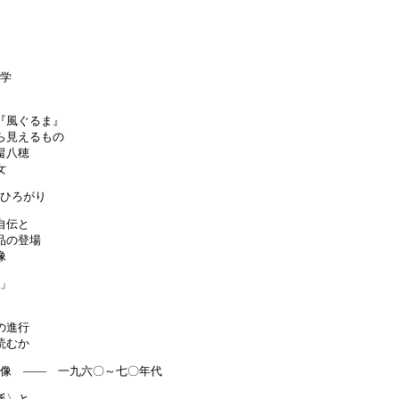
文学
『風ぐるま』
ら見えるもの
畠八穂
女
いひろがり
自伝と
品の登場
像
題」
の進行
読むか
児像 ―― 一九六〇～七〇年代
係〉と