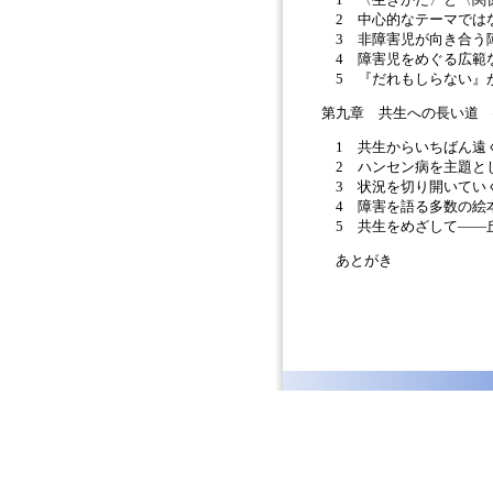
2 中心的なテーマでは
3 非障害児が向き合う
4 障害児をめぐる広範
5 『だれもしらない』
第九章 共生への長い道
1 共生からいちばん遠
2 ハンセン病を主題と
3 状況を切り開いてい
4 障害を語る多数の絵
5 共生をめざして――
あとがき